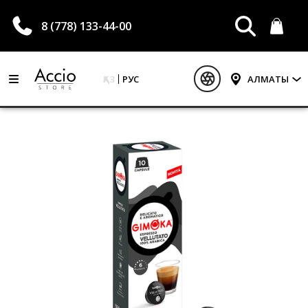
8 (778) 133-44-00
ҚАЗ
РУС
АЛМАТЫ