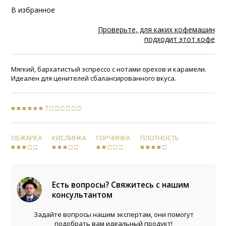
В избранное
Проверьте, для каких кофемашин
подходит этот кофе
Мягкий, бархатистый эспрессо с нотами орехов и карамели.
Идеален для ценителей сбалансированного вкуса.
■ ■ ■ ■ ■ ■ 7 □ □ □ □ □ □
ОБЖАРКА
КИСЛИНКА
ГОРЧИНКА
ПЛОТНОСТЬ
■ ■ ■ □ □
■ ■ ■ □ □
■ ■ □ □ □
■ ■ ■ ■ □
Есть вопросы? Свяжитесь с нашим
консультантом
Задайте вопросы нашим экспертам, они помогут
подобрать вам идеальный продукт!