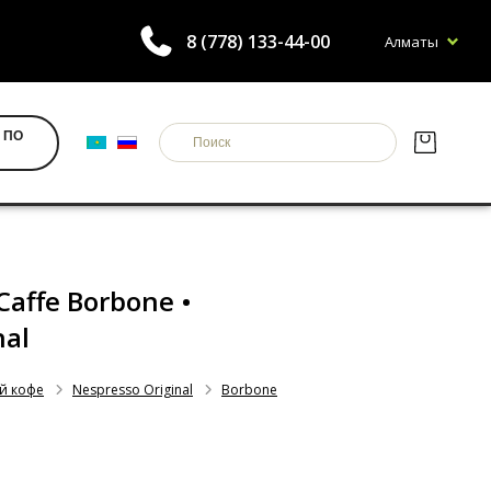
8 (778) 133-44-00
Алматы
 ПО
 Caffe Borbone •
nal
й кофе
Nespresso Original
Borbone