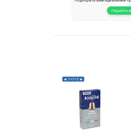
подобрать вам идеальный пр
Перейти в
🔥 1+1=3 🔥