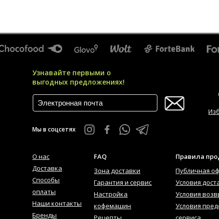
Узнавайте первыми о
выгодных предложениях!
Из
Мы в соцсетях
О нас
FAQ
Правила пр
Доставка
Зона доставки
Публичная о
Способы
Гарантия и сервис
Условия дост
оплаты
Настройка
Условия возв
Наши контакты
кофемашин
Условия пред
Бренды
Рецепты
сервиса