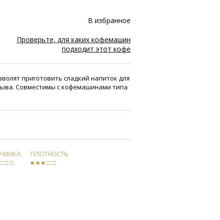
В избранное
Проверьте, для каких кофемашин
подходит этот кофе
озволят приготовить сладкий напиток для
рыва. Совместимы с кофемашинами типа
РЧИНКА
ПЛОТНОСТЬ
□ □ □
■ ■ ■ □ □