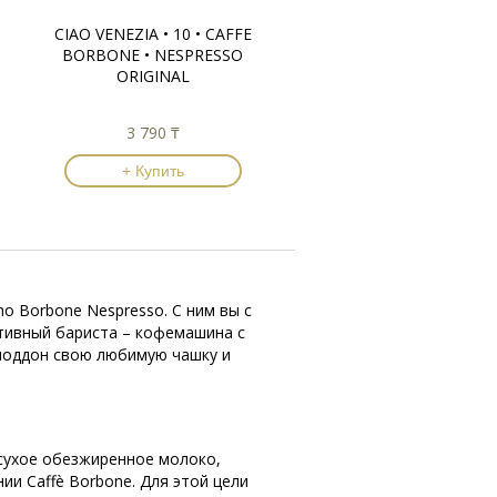
CIAO VENEZIA • 10 • CAFFE
BORBONE • NESPRESSO
ORIGINAL
3 790 ₸
+ Купить
o Borbone Nespresso. С ним вы с
ативный бариста – кофемашина с
 поддон свою любимую чашку и
 сухое обезжиренное молоко,
и Caffè Borbone. Для этой цели