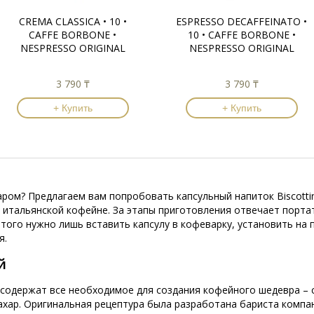
CREMA CLASSICA • 10 •
ESPRESSO DECAFFEINATO •
CAFFE BORBONE •
10 • CAFFE BORBONE •
NESPRESSO ORIGINAL
NESPRESSO ORIGINAL
3 790 ₸
3 790 ₸
+ Купить
+ Купить
ром? Предлагаем вам попробовать капсульный напиток Biscottin
й итальянской кофейне. За этапы приготовления отвечает порт
того нужно лишь вставить капсулу в кофеварку, установить на
я.
й
o содержат все необходимое для создания кофейного шедевра –
хар. Оригинальная рецептура была разработана бариста компани