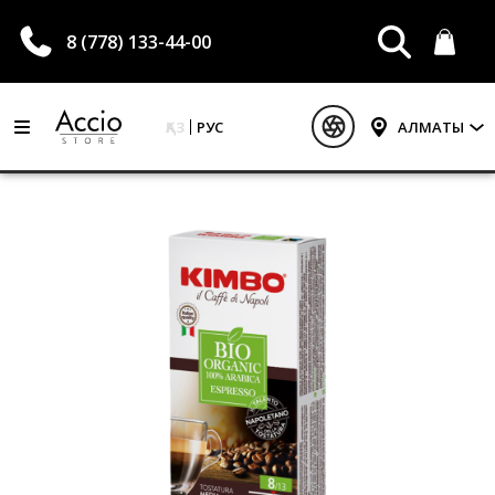
8 (778) 133-44-00
ҚАЗ
РУС
АЛМАТЫ