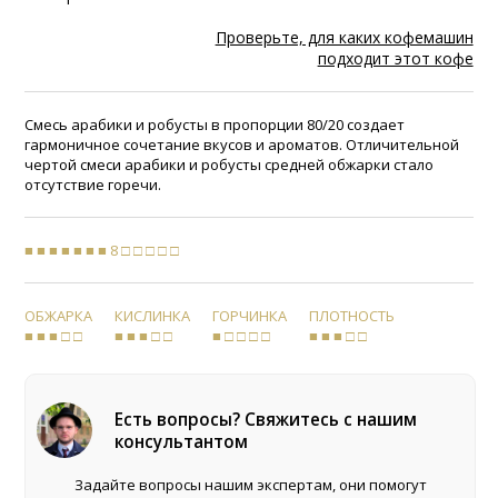
Проверьте, для каких кофемашин
подходит этот кофе
Смесь арабики и робусты в пропорции 80/20 создает
гармоничное сочетание вкусов и ароматов. Отличительной
чертой смеси арабики и робусты средней обжарки стало
отсутствие горечи.
■ ■ ■ ■ ■ ■ ■ 8 □ □ □ □ □
ОБЖАРКА
КИСЛИНКА
ГОРЧИНКА
ПЛОТНОСТЬ
■ ■ ■ □ □
■ ■ ■ □ □
■ □ □ □ □
■ ■ ■ □ □
Есть вопросы? Свяжитесь с нашим
консультантом
Задайте вопросы нашим экспертам, они помогут