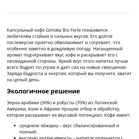
Капсульный кофе Gimoka Bio Forte понравится любителям
стойких и сильных вкусов. Его долгое послевкусие приятно
обволакивает и согревает, что особенно заметно в
дождливую погоду. Насыщенный аромат подчеркивает вкус
кофе и раскрывает его с неожиданной стороны. Яркий вкус
этого напитка лучше всего бодрит по утрам и дает сил на
новые свершения. Заряда бодрости и энергии, который вы
получите, хватит на целый день.
Экологичное решение
Зерна арабики (30%) и робусты (70%) из Латинской
Америки, Азии и Африки прошли отбор и обработку, которая
раскрывает их вкусовой потенциал. Кофе имеет:
среднюю обжарку – вкус сбалансированный и полный;
высокую интенсивность – напиток получается с густой
консистенцией и приятно ощущается во рту;
нежную кислинку – оставляет интересное
послевкусие.
Кофе в капсулах Gimoka Bio Forte подходит для