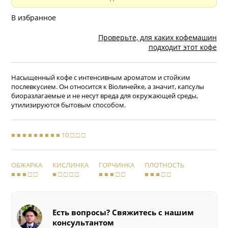
В избранное
Проверьте, для каких кофемашин
подходит этот кофе
Насыщенный кофе с интенсивным ароматом и стойким
послевкусием. Он относится к Bioлинейке, а значит, капсулы
биоразлагаемые и не несут вреда для окружающей среды,
утилизируются бытовым способом.
■ ■ ■ ■ ■ ■ ■ ■ ■ 10 □ □ □
ОБЖАРКА
КИСЛИНКА
ГОРЧИНКА
ПЛОТНОСТЬ
■ ■ ■ □ □
■ □ □ □ □
■ ■ ■ □ □
■ ■ ■ □ □
Есть вопросы? Свяжитесь с нашим
консультантом
Задайте вопросы нашим экспертам, они помогут подобрать
вам идеальный продукт!