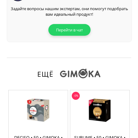
Перейти в чат
ЕЩЁ
-0%
DECISO • 50 • GIMOKA •
SUBLIME • 50 • GIMOKA •
NESPRESSO ORIGINAL
NESPRESSO ORIGINAL
13 790 ₸
16 090 ₸
16 090 ₸