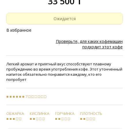
33 500 ₸
Ожидается
В избранное
Проверьте, для каких кофемашин
подходит этот кофе
Легкий аромат и приятный вкус способствуют плавному
пробуждению во время употребления кофе. Этот утонченный
напиток обязательно понравится каждому, кто его
попробует
■ ■ ■ ■ ■ ■ 7 □ □ □ □ □ □
ОБЖАРКА
КИСЛИНКА
ГОРЧИНКА
ПЛОТНОСТЬ
■ ■ ■ □ □
■ ■ □ □ □
■ ■ □ □ □
■ ■ □ □ □