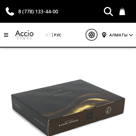
8 (778) 133-44-00
ҚАЗ
РУС
АЛМАТЫ