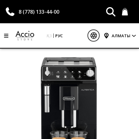
8 (778) 133-44-00
ҚАЗ
РУС
АЛМАТЫ