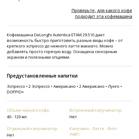
Проверьте, для какого кофе
подходит эта кофемашина
Кофемашина DeLonghi Autentica ETAM 29.510 дает
возможность быстро приготовить разные виды кофе – от
крепкого эспрессо до нежного латте макиато. Можно
добавлять просто горячую воду. Оснащена сенсорным
экраном и полезными опциями.
Предустановленные напитки
Эспрессо • 2 Эспрессо • Американо • 2 Американо • Лунго •
DOPPIO+
Объём черного кофе:
Встроенный капучинатор:
40 - 120 мл
Нет
Отдельный капучинатор:
Капучино - Латте - Флэт
Уайт:
Нет