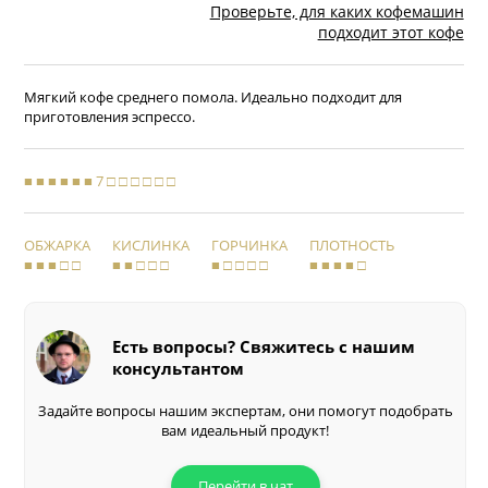
Проверьте, для каких кофемашин
подходит этот кофе
Мягкий кофе среднего помола. Идеально подходит для
приготовления эспрессо.
■ ■ ■ ■ ■ ■ 7 □ □ □ □ □ □
ОБЖАРКА
КИСЛИНКА
ГОРЧИНКА
ПЛОТНОСТЬ
■ ■ ■ □ □
■ ■ □ □ □
■ □ □ □ □
■ ■ ■ ■ □
Есть вопросы? Свяжитесь с нашим
консультантом
Задайте вопросы нашим экспертам, они помогут подобрать
вам идеальный продукт!
Перейти в чат