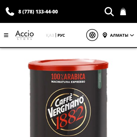
8 (778) 133-44-00
ҚАЗ
РУС
АЛМАТЫ