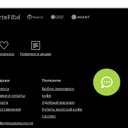
бранное
Новинки и акции
одажи
Полезное
ферта
Выбор зернового
авки и оплаты
кофе
рата
Удобный магазин
оставления
Купить молотый кофе
Cecotec
нфиденциальности