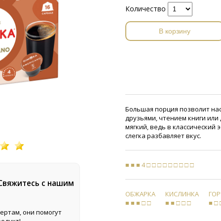
Количество
В корзину
Большая порция позволит на
друзьями, чтением книги или
мягкий, ведь в классический 
слегка разбавляет вкус.
■ ■ ■ 4 □ □ □ □ □ □ □ □ □
 Свяжитесь с нашим
ОБЖАРКА
КИСЛИНКА
ГО
■ ■ ■ □ □
■ ■ □ □ □
■ □ 
ертам, они помогут