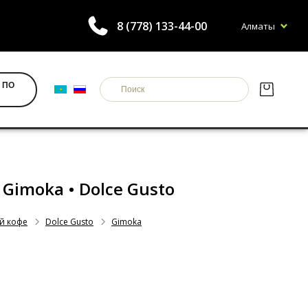
8 (778) 133-44-00
Алматы
 ПО
 Gimoka • Dolce Gusto
й кофе
Dolce Gusto
Gimoka