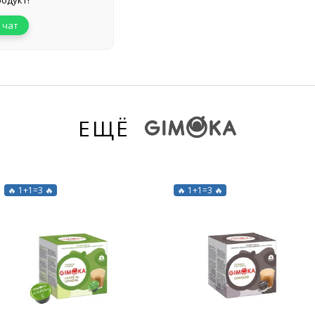
одукт!
 чат
ЕЩЁ
🔥 1+1=3 🔥
🔥 1+1=3 🔥