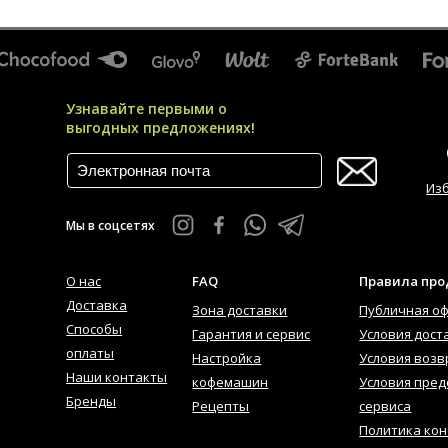
Узнавайте первыми о
выгодных предложениях!
Из
Мы в соцсетях
О нас
FAQ
Правила пр
Доставка
Зона доставки
Публичная о
Способы
Гарантия и сервис
Условия дост
оплаты
Настройка
Условия возв
Наши контакты
кофемашин
Условия пред
Бренды
Рецепты
сервиса
Политика ко