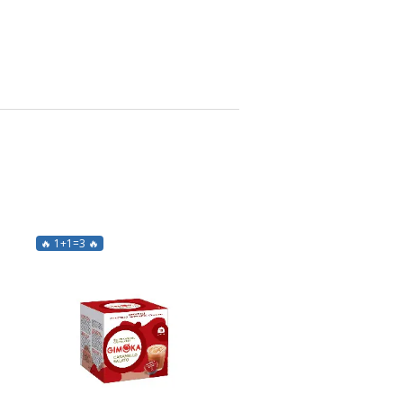
🔥 1+1=3 🔥