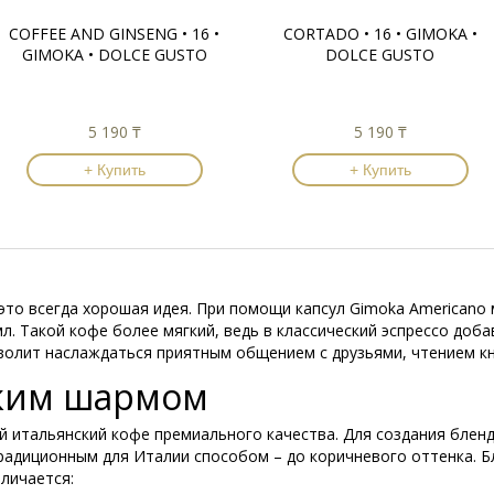
COFFEE AND GINSENG • 16 •
CORTADO • 16 • GIMOKA •
GIMOKA • DOLCE GUSTO
DOLCE GUSTO
5 190 ₸
5 190 ₸
+ Купить
+ Купить
 это всегда хорошая идея. При помощи капсул Gimoka American
. Такой кофе более мягкий, ведь в классический эспрессо доба
волит наслаждаться приятным общением с друзьями, чтением кн
ским шармом
й итальянский кофе премиального качества. Для создания блен
традиционным для Италии способом – до коричневого оттенка. 
личается: