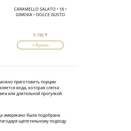
CARAMELLO SALATO • 16 •
GIMOKA • DOLCE GUSTO
5 190 ₸
+ Купить
o можно приготовить порцию
вляется вода, которая слегка
иги или длительной прогулкой.
да американо была подобрана
Благодаря щепетильному подходу