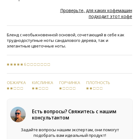
Проверьте, для каких кофемашин
подходит этот кофе
Бленд с необыкновенной основой, сочетающий в себе как
труднодоступные ноты сандалового дерева, так и
элегантные цветочные ноты.
■ ■ ■ ■ ■ 6 □ □ □ □ □ □ □
ОБЖАРКА
КИСЛИНКА
ГОРЧИНКА
ПЛОТНОСТЬ
■ ■ □ □ □
■ ■ □ □ □
■ □ □ □ □
■ ■ □ □ □
Есть вопросы? Свяжитесь с нашим
консультантом
Задайте вопросы нашим экспертам, они помогут
подобрать вам идеальный продукт!