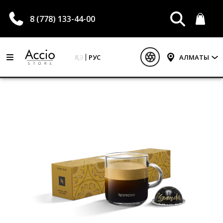
8 (778) 133-44-00
ҚАЗ
РУС
АЛМАТЫ