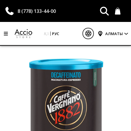
8 (778) 133-44-00
ҚАЗ
РУС
АЛМАТЫ