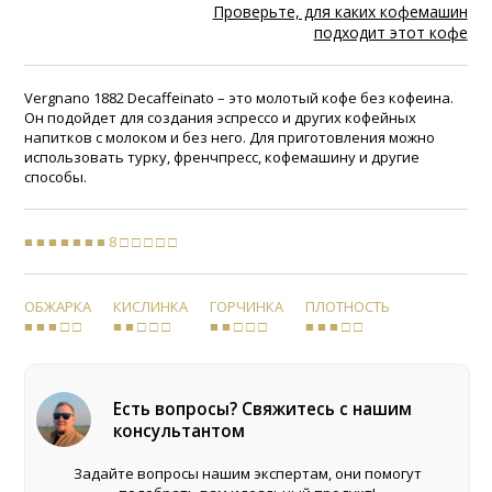
Проверьте, для каких кофемашин
подходит этот кофе
Vergnano 1882 Decaffeinato – это молотый кофе без кофеина.
Он подойдет для создания эспрессо и других кофейных
напитков с молоком и без него. Для приготовления можно
использовать турку, френчпресс, кофемашину и другие
способы.
■ ■ ■ ■ ■ ■ ■ 8 □ □ □ □ □
ОБЖАРКА
КИСЛИНКА
ГОРЧИНКА
ПЛОТНОСТЬ
■ ■ ■ □ □
■ ■ □ □ □
■ ■ □ □ □
■ ■ ■ □ □
Есть вопросы? Свяжитесь с нашим
консультантом
Задайте вопросы нашим экспертам, они помогут