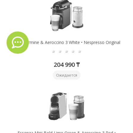
Pixie Сarmine & Aeroccino 3 White • Nespresso Original
204 990 ₸
Ожидается
Essenza Mini Bold Lime Green & Aeroccino 3 Red •