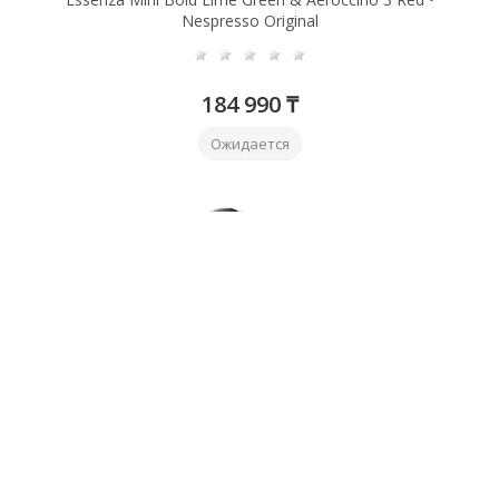
Nespresso Original
184 990 ₸
Ожидается
Essenza Mini Bold Black & Aeroccino 3 Red • Nespresso
Original
184 990 ₸