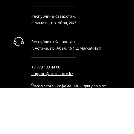
Республика Казахстан,
г. Алматы, пр. Абая, 20/5
Республика Казахстан,
г. Астана, пр. Абая, 46 (ТД Market Hall)
+7 778 133 44 00
support@acciostore.kz
©
Accio Store - кофемашины для дома от
мировых производителей и сотни видов
кофе с разных уголков планеты.
Узнавайте первыми о
выгодных предложениях!