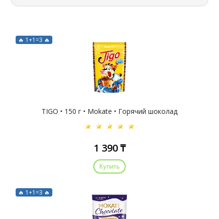
🔥 1+1=3 🔥
TIGO • 150 г • Mokate • Горячий шоколад
1 390 ₸
Купить
🔥 1+1=3 🔥