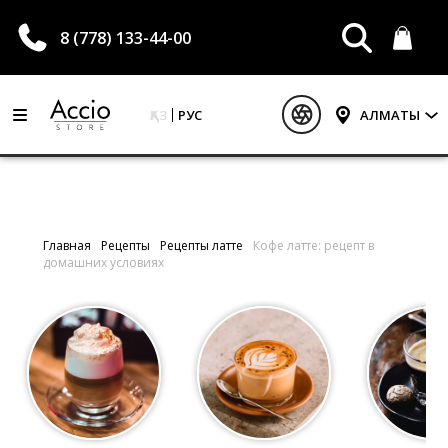
8 (778) 133-44-00
ҚАЗ
РУС
АЛМАТЫ
Главная
Рецепты
Рецепты латте
Кофе латте: рецепт в
домашних условиях