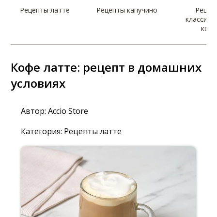
Рецепты латте
Рецепты капучино
Рецеп
классиче
коф
Кофе латте: рецепт в домашних
условиях
Автор:
Accio Store
Категория:
Рецепты латте