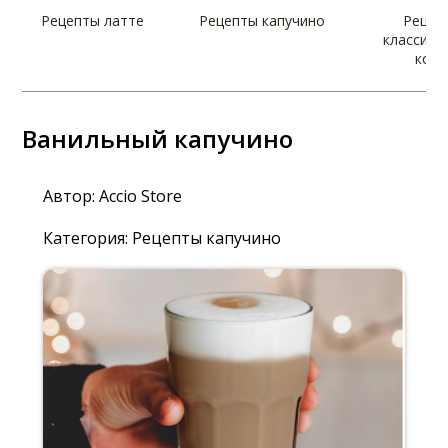
Рецепты латте
Рецепты капучино
Рецеп
классиче
коф
Ванильный капучино
Автор:
Accio Store
Категория:
Рецепты капучино