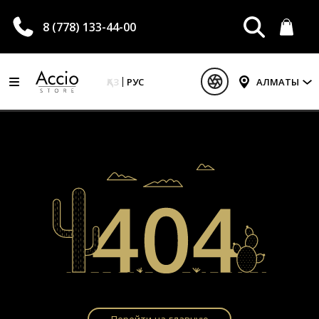
8 (778) 133-44-00
ҚАЗ
РУС
АЛМАТЫ