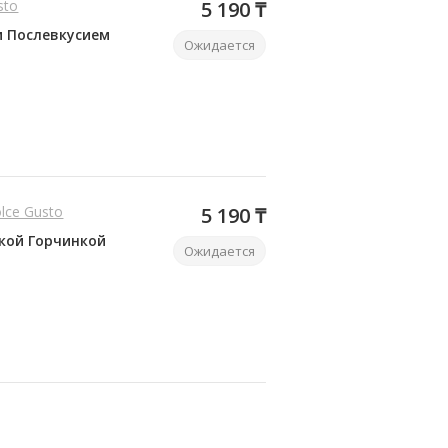
sto
5 190 ₸
м Послевкусием
Ожидается
olce Gusto
5 190 ₸
кой Горчинкой
Ожидается