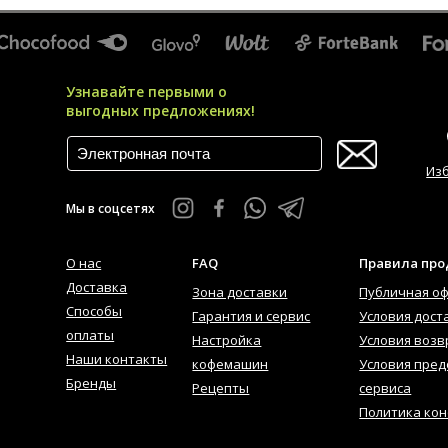
Узнавайте первыми о
выгодных предложениях!
Из
Мы в соцсетях
О нас
FAQ
Правила пр
Доставка
Зона доставки
Публичная о
Способы
Гарантия и сервис
Условия дост
оплаты
Настройка
Условия возв
Наши контакты
кофемашин
Условия пред
Бренды
Рецепты
сервиса
Политика ко