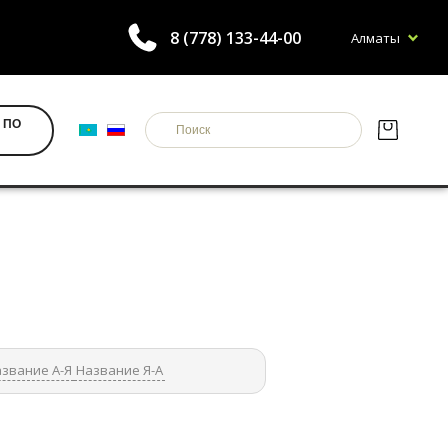
8 (778) 133-44-00
Алматы
 ПО
звание А-Я
Название Я-А