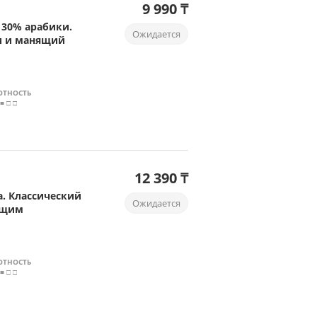
9 990 ₸
 30% арабики.
Ожидается
и и манящий
ОТНОСТЬ
 ■ □ □
12 390 ₸
а. Классический
Ожидается
ющим
ОТНОСТЬ
 ■ □ □