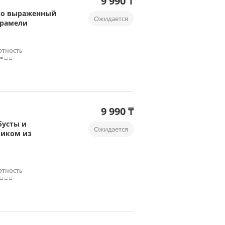
9 990 ₸
рко выраженный
Ожидается
арамели
ОТНОСТЬ
 ■ □ □
9 990 ₸
бусты и
Ожидается
миком из
ОТНОСТЬ
 □ □ □