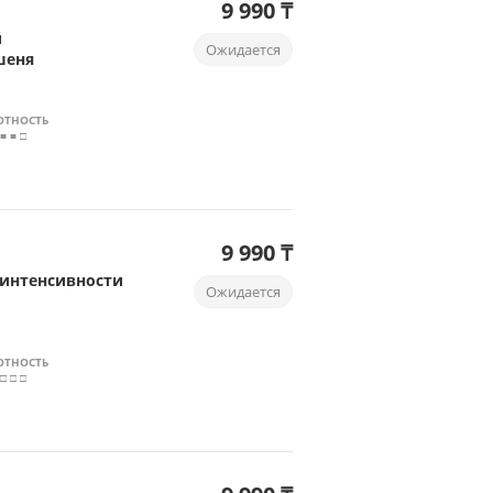
9 990 ₸
й
Ожидается
шеня
ОТНОСТЬ
 ■ ■ □
9 990 ₸
 интенсивности
Ожидается
ОТНОСТЬ
 □ □ □