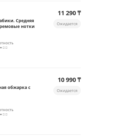
11 290 ₸
абики. Средняя
Ожидается
кремовые нотки
ОТНОСТЬ
 ■ □ □
10 990 ₸
ная обжарка с
Ожидается
ОТНОСТЬ
 ■ □ □