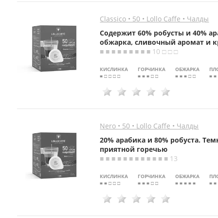
Classico • 50 • Lollo Caffe • Чалды
Содержит 60% робусты и 40% ар
обжарка, сливочный аромат и 
■ ■ ■ ■ ■ ■ ■ ■ ■ 10 □ □ □
КИСЛИНКА
ГОРЧИНКА
ОБЖАРКА
ПЛ
■ □ □ □ □
■ ■ ■ □ □
■ ■ ■ □ □
■ ■
Nero • 50 • Lollo Caffe • Чалды
20% арабика и 80% робуста. Тем
приятной горечью
■ ■ ■ ■ ■ ■ ■ ■ ■ ■ ■ ■ 13
КИСЛИНКА
ГОРЧИНКА
ОБЖАРКА
ПЛ
■ ■ □ □ □
■ ■ ■ □ □
■ ■ ■ ■ ■
■ ■