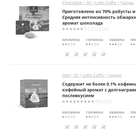
Chocolate • 30 • Lollo Caffe • Чалды
Приготовлено из 70% робусты и
Средняя интенсивность обжарк
аромат шоколада
■ ■ ■ ■ ■ ■ 7 □ □ □ □ □ □
КИСЛИНКА
ГОРЧИНКА
ОБЖАРКА
ПЛ
■ ■ □ □ □
■ ■ □ □ □
■ ■ ■ □ □
■ ■
Dek • 50 • Lollo Caffe • Чалды
Содержит не более 0,1% кофеин
кофейный аромат с долгоигра
послевкусием
■ ■ ■ ■ ■ ■ ■ ■ ■ 10 □ □ □
КИСЛИНКА
ГОРЧИНКА
ОБЖАРКА
ПЛ
■ □ □ □ □
■ ■ □ □ □
■ ■ ■ □ □
■ ■