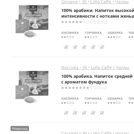
Ginseng • 30 • Lollo Caffe • Чалды
100% арабики. Напиток высоко
интенсивности с нотками жень
■ ■ ■ ■ ■ ■ 7 □ □ □ □ □ □
КИСЛИНКА
ГОРЧИНКА
ОБЖАРКА
ПЛ
■ ■ □ □ □
■ ■ □ □ □
■ ■ ■ □ □
■ ■
Nocciola • 30 • Lollo Caffe • Чалды
100% арабика. Напиток средней
с ароматом фундука
■ ■ ■ ■ ■ ■ ■ ■ 9 □ □ □ □
КИСЛИНКА
ГОРЧИНКА
ОБЖАРКА
ПЛ
■ ■ □ □ □
■ ■ □ □ □
■ ■ ■ □ □
■ ■
Новинка
Caramel • 30 • Lollo Caffe • Чалды