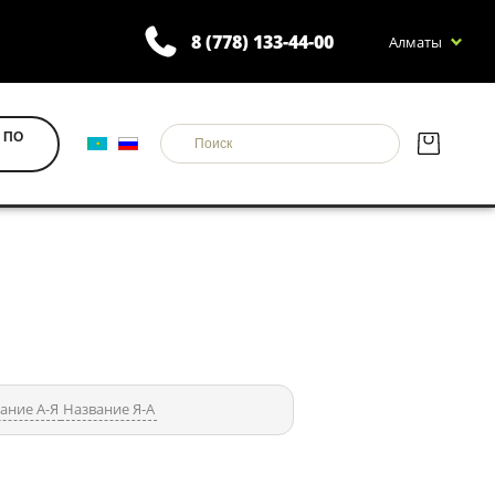
8 (778) 133-44-00
Алматы
 ПО
ание А-Я
Название Я-А