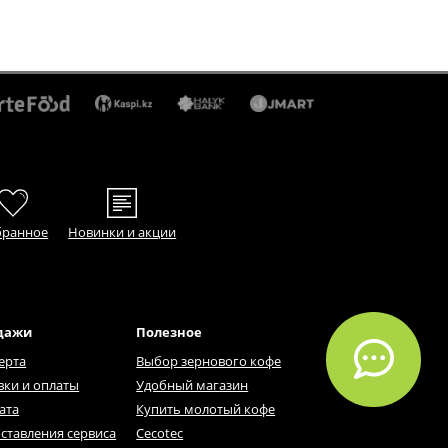
бранное
Новинки и акции
дажи
Полезное
ерта
Выбор зернового кофе
вки и оплаты
Удобный магазин
ата
Купить молотый кофе
ставления сервиса
Cecotec