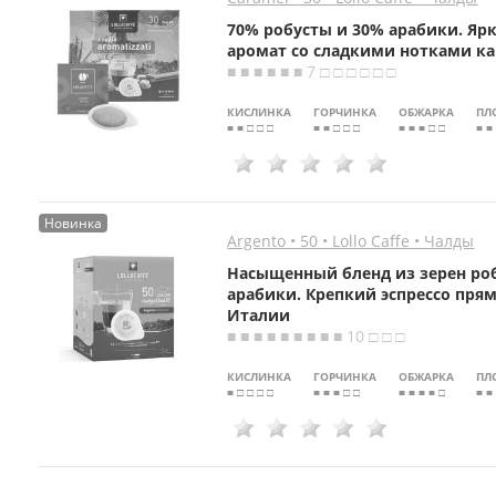
70% робусты и 30% арабики. Я
аромат со сладкими нотками к
■ ■ ■ ■ ■ ■ 7 □ □ □ □ □ □
КИСЛИНКА
ГОРЧИНКА
ОБЖАРКА
ПЛ
■ ■ □ □ □
■ ■ □ □ □
■ ■ ■ □ □
■ ■
Новинка
Argento • 50 • Lollo Caffe • Чалды
Насыщенный бленд из зерен ро
арабики. Крепкий эспрессо пря
Италии
■ ■ ■ ■ ■ ■ ■ ■ ■ 10 □ □ □
КИСЛИНКА
ГОРЧИНКА
ОБЖАРКА
ПЛ
■ □ □ □ □
■ ■ ■ □ □
■ ■ ■ ■ □
■ ■