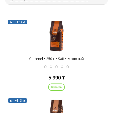
🔥 1+1=3 🔥
Caramel • 250 г • Sati • Молотый
5 990 ₸
Купить
🔥 1+1=3 🔥