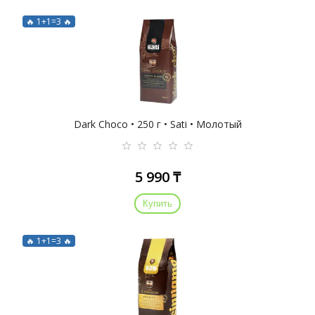
🔥 1+1=3 🔥
Dark Choco • 250 г • Sati • Молотый
5 990 ₸
Купить
🔥 1+1=3 🔥