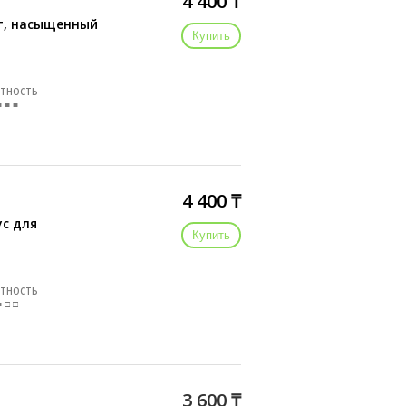
4 400 ₸
т, насыщенный
Купить
ТНОСТЬ
■ ■ ■
4 400 ₸
с для
Купить
ТНОСТЬ
■ □ □
3 600 ₸