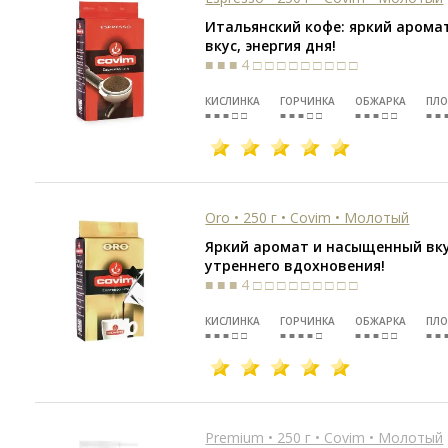
Итальянский кофе: яркий арома
вкус, энергия дня!
■ ■ ■ 4 □ □ □ □ □ □ □ □ □
КИСЛИНКА
ГОРЧИНКА
ОБЖАРКА
ПЛО
■ ■ ■ □ □
■ ■ ■ □ □
■ ■ ■ □ □
■ ■ 
Oro • 250 г • Covim • Молотый
Яркий аромат и насыщенный вку
утреннего вдохновения!
■ ■ ■ 4 □ □ □ □ □ □ □ □ □
КИСЛИНКА
ГОРЧИНКА
ОБЖАРКА
ПЛО
■ ■ ■ □ □
■ ■ ■ ■ □
■ ■ ■ □ □
■ ■ 
Premium • 250 г • Covim • Молотый