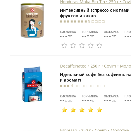
Honduras Moka Bio Tin • 250 г • Co
Интенсивный эспрессо с нотами
фруктов и какао.
■ ■ ■ ■ ■ ■ ■ ■ 9 □ □ □ □
КИСЛИНКА
ГОРЧИНКА
ОБЖАРКА
ПЛО
■ ■ ■ □ □
■ ■ □ □ □
■ ■ ■ □ □
■ ■ 
Decaffeinated • 250 г • Covim • Мол
Идеальный кофе без кофеина: н
и аромат!
■ ■ ■ 4 □ □ □ □ □ □ □ □ □
КИСЛИНКА
ГОРЧИНКА
ОБЖАРКА
ПЛО
■ ■ □ □ □
■ ■ ■ ■ □
■ ■ ■ □ □
■ ■ 
Espresso • 250 г • Covim • Молотый