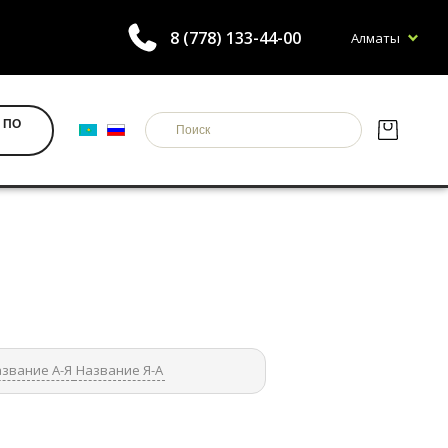
8 (778) 133-44-00
Алматы
 ПО
звание А-Я
Название Я-А