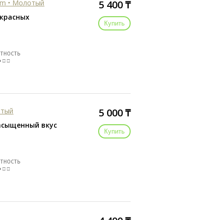
vim • Молотый
5 400 ₸
 красных
Купить
ТНОСТЬ
■ □ □
отый
5 000 ₸
асыщенный вкус
Купить
ТНОСТЬ
■ □ □