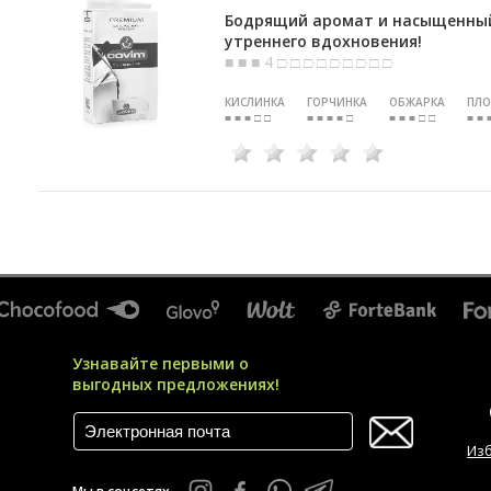
Бодрящий аромат и насыщенный
утреннего вдохновения!
■ ■ ■ 4 □ □ □ □ □ □ □ □ □
КИСЛИНКА
ГОРЧИНКА
ОБЖАРКА
ПЛО
■ ■ ■ □ □
■ ■ ■ ■ □
■ ■ ■ □ □
■ ■ 
Узнавайте первыми о
выгодных предложениях!
Из