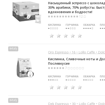
Насыщенный эспрессо с шокола
30% арабики, 70% робусты. Быс
вдохновения и бодрости!
■ ■ ■ ■ ■ ■ ■ ■ ■ ■ ■ 12 □
КИСЛИНКА
ГОРЧИНКА
ОБЖАРКА
ПЛО
■ □ □ □ □
■ ■ □ □ □
■ ■ ■ ■ □
■ ■ 
☕Italy
Oro Espresso • 16 • Lollo Caffe • Dol
Кислинка, Сливочные ноты и До
Послевкусие
■ ■ ■ ■ ■ ■ 7 □ □ □ □ □ □
КИСЛИНКА
ГОРЧИНКА
ОБЖАРКА
ПЛО
■ ■ ■ □ □
■ □ □ □ □
■ ■ □ □ □
■ ■ 
☕Italy
Dek Espresso • 30 • Lollo Caffe • Do