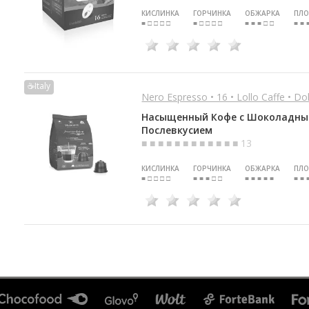
КИСЛИНКА
ГОРЧИНКА
ОБЖАРКА
ПЛО
■ □ □ □ □
■ □ □ □ □
■ ■ ■ □ □
■ ■ 
☕Italy
Nero Espresso • 16 • Lollo Caffe • D
Насыщенный Кофе с Шоколадн
Послевкусием
■ ■ ■ ■ ■ ■ ■ ■ ■ ■ ■ ■ 13
КИСЛИНКА
ГОРЧИНКА
ОБЖАРКА
ПЛО
■ □ □ □ □
■ ■ ■ □ □
■ ■ ■ ■ ■
■ ■ 