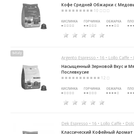
Кофе Средней Обжарки с Медо
■ ■ ■ ■ ■ ■ ■ ■ ■ 10 □ □ □
КИСЛИНКА
ГОРЧИНКА
ОБЖАРКА
ПЛО
■ □ □ □ □
■ ■ □ □ □
■ ■ ■ □ □
■ ■ 
☕Italy
Argento Espresso • 16 • Lollo Caffe •
Насыщенный Зерновой Вкус и М
Послевкусие
■ ■ ■ ■ ■ ■ ■ ■ ■ ■ ■ 12 □
КИСЛИНКА
ГОРЧИНКА
ОБЖАРКА
ПЛО
■ □ □ □ □
■ ■ □ □ □
■ ■ ■ ■ □
■ ■ 
Dek Espresso • 16 • Lollo Caffe • Do
Классический Кофейный Аромат