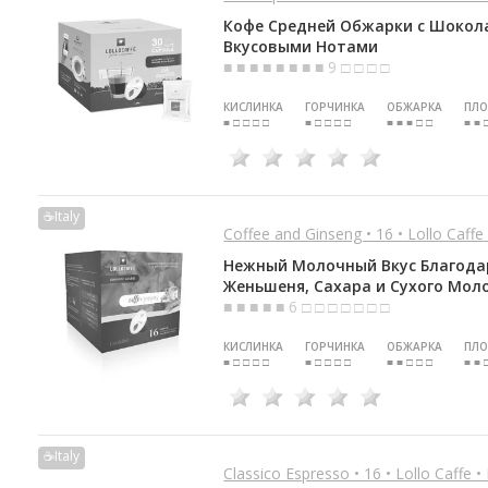
Кофе Средней Обжарки с Шоко
Вкусовыми Нотами
■ ■ ■ ■ ■ ■ ■ ■ 9 □ □ □ □
КИСЛИНКА
ГОРЧИНКА
ОБЖАРКА
ПЛО
■ □ □ □ □
■ □ □ □ □
■ ■ ■ □ □
■ ■ 
☕Italy
Coffee and Ginseng • 16 • Lollo Caffe
Нежный Молочный Вкус Благода
Женьшеня, Сахара и Сухого Мол
■ ■ ■ ■ ■ 6 □ □ □ □ □ □ □
КИСЛИНКА
ГОРЧИНКА
ОБЖАРКА
ПЛО
■ □ □ □ □
■ □ □ □ □
■ ■ □ □ □
■ ■ 
☕Italy
Classico Espresso • 16 • Lollo Caffe 