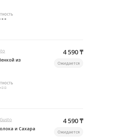
ТНОСТЬ
■ ■ ■
sto
4 590 ₸
енкой из
Ожидается
ТНОСТЬ
■ □ □
 Gusto
4 590 ₸
олока и Сахара
Ожидается