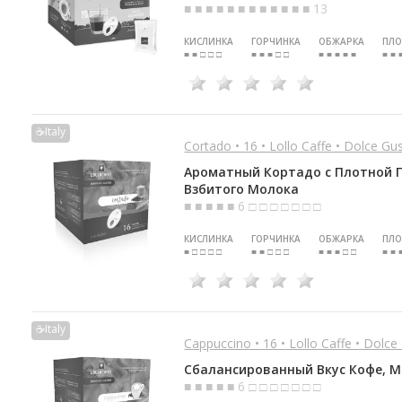
■ ■ ■ ■ ■ ■ ■ ■ ■ ■ ■ ■ 13
КИСЛИНКА
ГОРЧИНКА
ОБЖАРКА
ПЛО
■ ■ □ □ □
■ ■ ■ □ □
■ ■ ■ ■ ■
■ ■ 
☕Italy
Cortado • 16 • Lollo Caffe • Dolce Gu
Ароматный Кортадо с Плотной П
Взбитого Молока
■ ■ ■ ■ ■ 6 □ □ □ □ □ □ □
КИСЛИНКА
ГОРЧИНКА
ОБЖАРКА
ПЛО
■ □ □ □ □
■ ■ □ □ □
■ ■ ■ □ □
■ ■ 
☕Italy
Сappuccino • 16 • Lollo Caffe • Dolce
Сбалансированный Вкус Кофе, М
■ ■ ■ ■ ■ 6 □ □ □ □ □ □ □