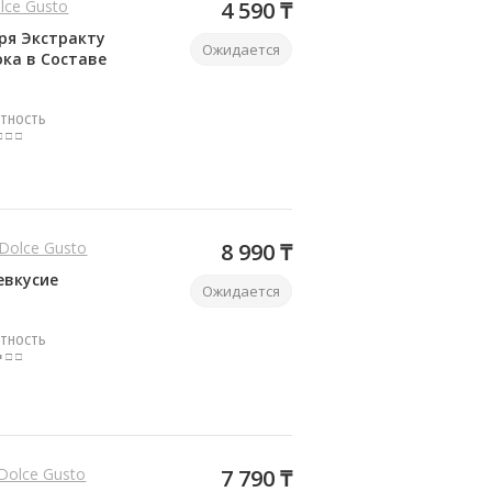
olce Gusto
4 590 ₸
ря Экстракту
Ожидается
ока в Составе
ТНОСТЬ
□ □ □
• Dolce Gusto
8 990 ₸
евкусие
Ожидается
ТНОСТЬ
■ □ □
 Dolce Gusto
7 790 ₸