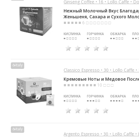
Ginseng Coffee • 16 • Lollo Caffe • D
Нежный Молочный Вкус Благода
Женьшеня, Сахара и Сухого Мол
■ ■ ■ ■ ■ 6 □ □ □ □ □ □ □
КИСЛИНКА
ГОРЧИНКА
ОБЖАРКА
ПЛО
■ □ □ □ □
■ □ □ □ □
■ ■ □ □ □
■ ■ 
☕Italy
Classico Espresso • 30 • Lollo Caffe 
Кремовые Ноты и Медовое Посл
■ ■ ■ ■ ■ ■ ■ ■ ■ 10 □ □ □
КИСЛИНКА
ГОРЧИНКА
ОБЖАРКА
ПЛО
■ □ □ □ □
■ ■ ■ □ □
■ ■ ■ ■ □
■ ■ 
☕Italy
Argento Espresso • 30 • Lollo Caffe •