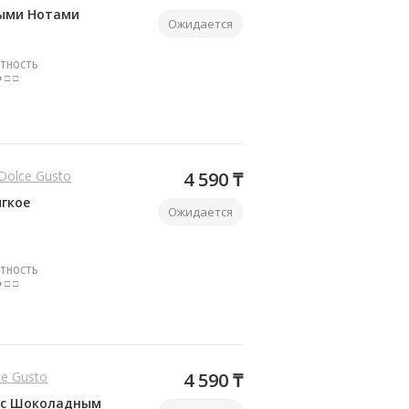
выми Нотами
Ожидается
ТНОСТЬ
■ □ □
 Dolce Gusto
4 590 ₸
ягкое
Ожидается
ТНОСТЬ
■ □ □
lce Gusto
4 590 ₸
 с Шоколадным