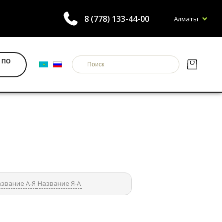
8 (778) 133-44-00
Алматы
 ПО
звание А-Я
Название Я-А