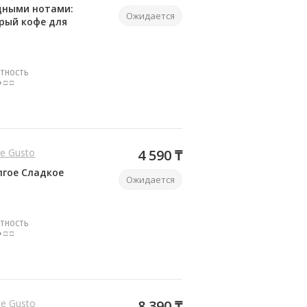
дными нотами:
Ожидается
трый кофе для
ТНОСТЬ
■ □ □
ce Gusto
4 590 ₸
лгое Сладкое
Ожидается
ТНОСТЬ
■ □ □
lce Gusto
8 390 ₸