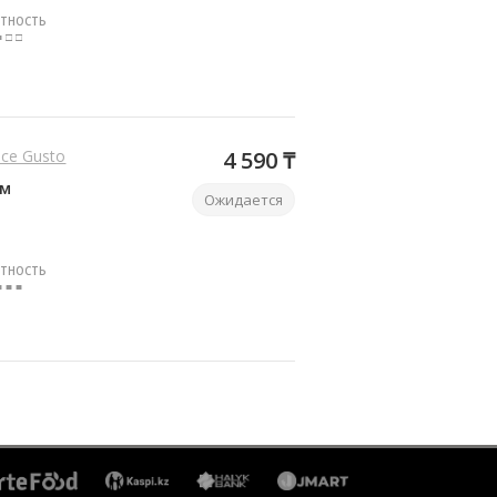
ТНОСТЬ
■ □ □
olce Gusto
4 590 ₸
ым
Ожидается
ТНОСТЬ
■ ■ ■