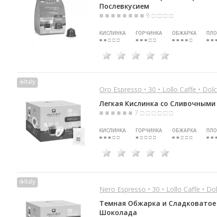
Послевкусием
■ ■ ■ ■ ■ ■ ■ ■ 9 □ □ □ □
КИСЛИНКА
ГОРЧИНКА
ОБЖАРКА
ПЛО
■ ■ □ □ □
■ ■ ■ □ □
■ ■ ■ ■ □
■ ■ 
☕Italy
Oro Espresso • 30 • Lollo Caffe • Dol
Легкая Кислинка со Сливочными
■ ■ ■ ■ ■ ■ 7 □ □ □ □ □ □
КИСЛИНКА
ГОРЧИНКА
ОБЖАРКА
ПЛО
■ ■ ■ □ □
■ □ □ □ □
■ ■ □ □ □
■ ■ 
☕Italy
Nero Espresso • 30 • Lollo Caffe • D
Темная Обжарка и Сладковатое
Шоколада