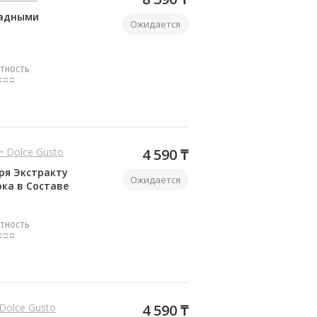
ладными
Ожидается
ТНОСТЬ
□ □ □
 • Dolce Gusto
4 590 ₸
ря Экстракту
Ожидается
ока в Составе
ТНОСТЬ
□ □ □
• Dolce Gusto
4 590 ₸