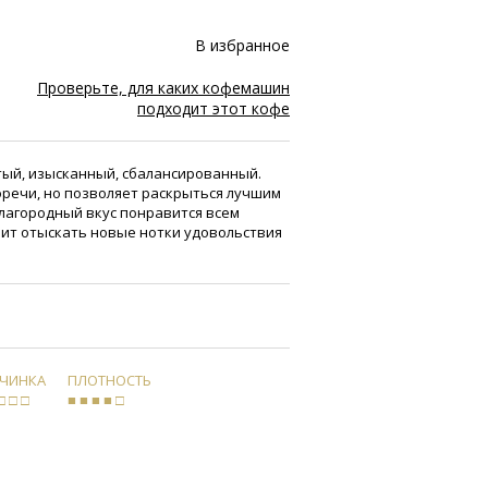
В избранное
Проверьте, для каких кофемашин
подходит этот кофе
атый, изысканный, сбалансированный.
оречи, но позволяет раскрыться лучшим
лагородный вкус понравится всем
лит отыскать новые нотки удовольствия
РЧИНКА
ПЛОТНОСТЬ
□ □ □
■ ■ ■ ■ □