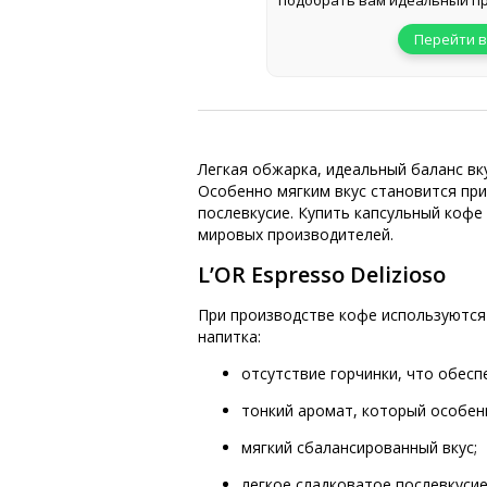
подобрать вам идеальный пр
Перейти в
Легкая обжарка, идеальный баланс вку
Особенно мягким вкус становится при
послевкусие. Купить капсульный кофе
мировых производителей.
L’OR Espresso Delizioso
При производстве кофе используются
напитка:
отсутствие горчинки, что обесп
тонкий аромат, который особен
мягкий сбалансированный вкус;
легкое сладковатое послевкусие