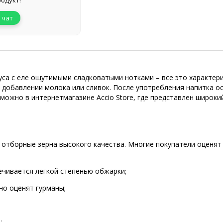
одукт!
 чат
са с еле ощутимыми сладковатыми нотками – все это характеризу
 добавлении молока или сливок. После употребления напитка о
 можно в интернетмагазине Accio Store, где представлен широки
 отборные зерна высокого качества. Многие покупатели оценят
ечивается легкой степенью обжарки;
но оценят гурманы;
;