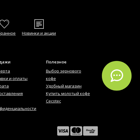
бранное
Новинки и акции
одажи
Полезное
ферта
Выбор зернового
авки и оплаты
кофе
рата
Удобный магазин
оставления
Купить молотый кофе
Cecotec
нфиденциальности