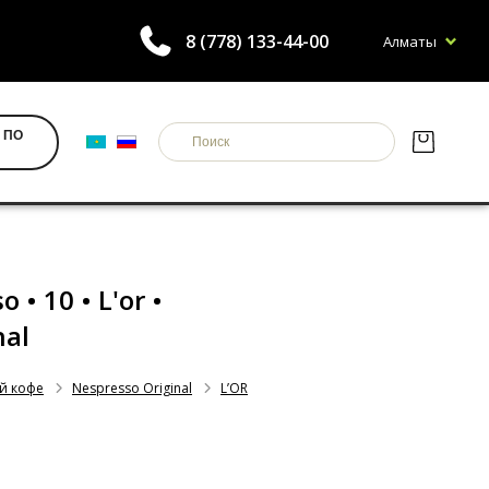
8 (778) 133-44-00
Алматы
 ПО
 • 10 • L'or •
nal
й кофе
Nespresso Original
L’OR