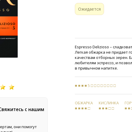
Ожидается
Espresso Delizioso – сладков
Легкая обжарка не придает г
качествам отборных зерен. Б
любителям эспрессо, и позво
в привычном напитке.
■ ■ ■ ■ 5 □ □ □ □ □ □ □ □
ОБЖАРКА
КИСЛИНКА
ГО
■ ■ ■ ■ □
■ ■ ■ □ □
■ ■ 
 Свяжитесь с нашим
ертам, они помогут