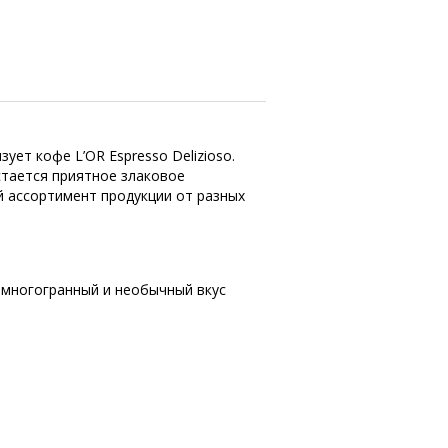
ет кофе L’OR Espresso Delizioso.
стается приятное злаковое
й ассортимент продукции от разных
 многогранный и необычный вкус